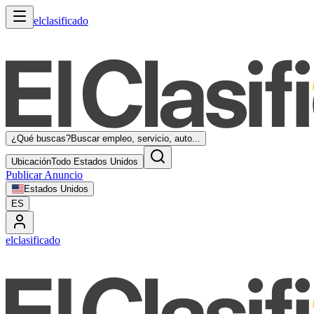
elclasificado
¿Qué buscas?
Buscar empleo, servicio, auto...
Ubicación
Todo Estados Unidos
Publicar Anuncio
Estados Unidos
ES
elclasificado