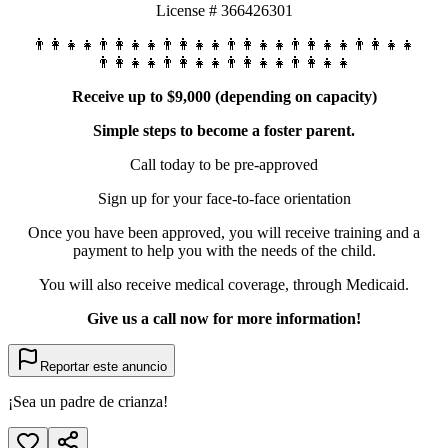
License # 366426301
👨‍👩‍👧‍👧👨‍👩‍👧‍👧👨‍👩‍👧‍👧👨‍👩‍👧‍👧👨‍👩‍👧‍👧👨‍👩‍👧‍👧
👨‍👩‍👧‍👧👨‍👩‍👧‍👧👨‍👩‍👧‍👧👨‍👩‍👧‍👧
Receive up to $9,000 (depending on capacity)
Simple steps to become a foster parent.
Call today to be pre-approved
Sign up for your face-to-face orientation
Once you have been approved, you will receive training and a
payment to help you with the needs of the child.
You will also receive medical coverage, through Medicaid.
Give us a call now for more information!
Reportar este anuncio
¡Sea un padre de crianza!