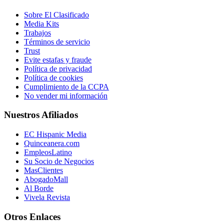
Sobre El Clasificado
Media Kits
Trabajos
Términos de servicio
Trust
Evite estafas y fraude
Política de privacidad
Política de cookies
Cumplimiento de la CCPA
No vender mi información
Nuestros Afiliados
EC Hispanic Media
Quinceanera.com
EmpleosLatino
Su Socio de Negocios
MasClientes
AbogadoMall
Al Borde
Vivela Revista
Otros Enlaces