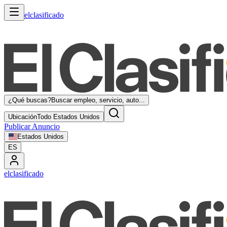
elclasificado
¿Qué buscas?
Buscar empleo, servicio, auto...
Ubicación
Todo Estados Unidos
Publicar Anuncio
Estados Unidos
ES
elclasificado