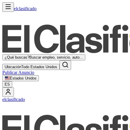
elclasificado
¿Qué buscas?
Buscar empleo, servicio, auto...
Ubicación
Todo Estados Unidos
Publicar Anuncio
Estados Unidos
ES
elclasificado