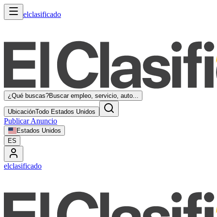
elclasificado
¿Qué buscas?
Buscar empleo, servicio, auto...
Ubicación
Todo Estados Unidos
Publicar Anuncio
Estados Unidos
ES
elclasificado