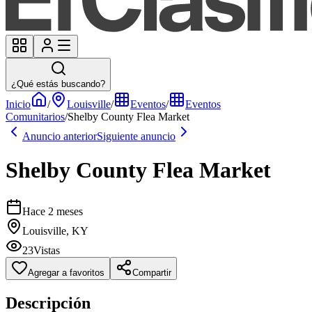
¿Qué estás buscando?
Inicio
/
Louisville
/
Eventos
/
Eventos
Comunitarios
/
Shelby County Flea Market
Anuncio anterior
Siguiente anuncio
Shelby County Flea Market
Hace 2 meses
Louisville, KY
23
Vistas
Agregar a favoritos
Compartir
Descripción