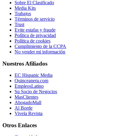
Sobre El Clasificado
Media Kits
Trabajos
Términos de servicio
Trust
Evite estafas y fraude
Política de privacidad
Política de cookies
Cumplimiento de la CCPA
No vender mi información
Nuestros Afiliados
EC Hispanic Media
Quinceanera.com
EmpleosLatino
Su Socio de Negocios
MasClientes
AbogadoMall
Al Borde
Vivela Revista
Otros Enlaces