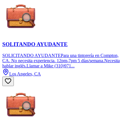
SOLITANDO AYUDANTE
SOLICITANDO AYUDANTEPara una tintorería en Compton,
CA. No necesita experiencia. 12pm-7pm 5 días/semana.Necesita
hablar inglés.Llamar a Mike (310)971...
Los Angeles, CA