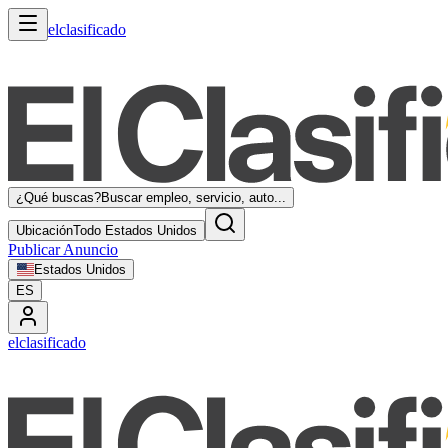
elclasificado
¿Qué buscas?
Buscar empleo, servicio, auto...
Ubicación
Todo Estados Unidos
Publicar Anuncio
Estados Unidos
ES
elclasificado