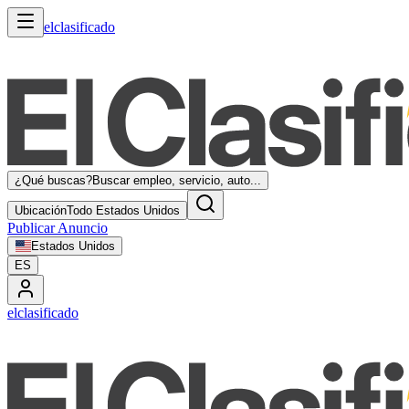
elclasificado
¿Qué buscas?
Buscar empleo, servicio, auto...
Ubicación
Todo Estados Unidos
Publicar Anuncio
Estados Unidos
ES
elclasificado