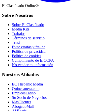
El Clasificado Online®
Sobre Nosotros
Sobre El Clasificado
Media Kits
Trabajos
Términos de servicio
Trust
Evite estafas y fraude
Política de privacidad
Política de cookies
Cumplimiento de la CCPA
No vender mi información
Nuestros Afiliados
EC Hispanic Media
Quinceanera.com
EmpleosLatino
Su Socio de Negocios
MasClientes
AbogadoMall
Al Borde