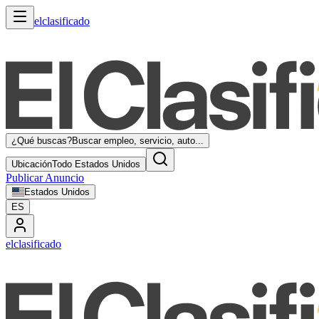
elclasificado
¿Qué buscas?
Buscar empleo, servicio, auto...
Ubicación
Todo Estados Unidos
Publicar Anuncio
Estados Unidos
ES
elclasificado