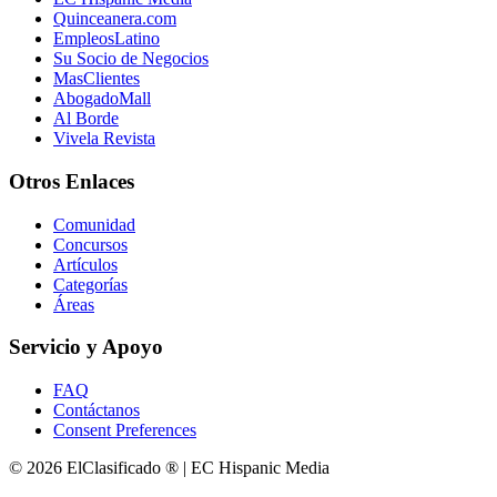
Quinceanera.com
EmpleosLatino
Su Socio de Negocios
MasClientes
AbogadoMall
Al Borde
Vivela Revista
Otros Enlaces
Comunidad
Concursos
Artículos
Categorías
Áreas
Servicio y Apoyo
FAQ
Contáctanos
Consent Preferences
© 2026 ElClasificado ® | EC Hispanic Media