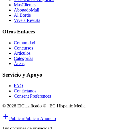
MasClientes
AbogadoMall
Al Borde
Vivela Revista
Otros Enlaces
Comunidad
Concursos
Artículos
Categorías
Áreas
Servicio y Apoyo
FAQ
Contáctanos
Consent Preferences
© 2026 ElClasificado ® | EC Hispanic Media
Publicar
Publicar Anuncio
Tus opciones de privacidad