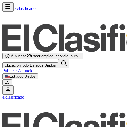
elclasificado
¿Qué buscas?
Buscar empleo, servicio, auto...
Ubicación
Todo Estados Unidos
Publicar Anuncio
Estados Unidos
ES
elclasificado