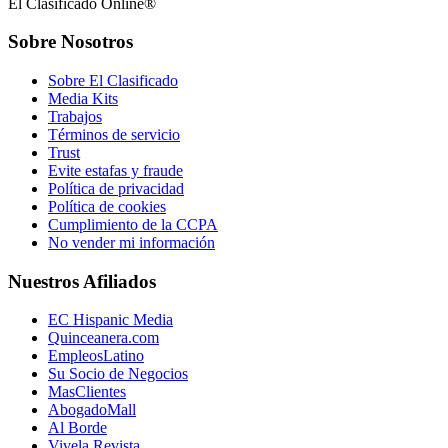
El Clasificado Online®
Sobre Nosotros
Sobre El Clasificado
Media Kits
Trabajos
Términos de servicio
Trust
Evite estafas y fraude
Política de privacidad
Política de cookies
Cumplimiento de la CCPA
No vender mi información
Nuestros Afiliados
EC Hispanic Media
Quinceanera.com
EmpleosLatino
Su Socio de Negocios
MasClientes
AbogadoMall
Al Borde
Vivela Revista