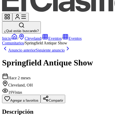
¿Qué estás buscando?
Inicio
/
Cleveland
/
Eventos
/
Eventos
Comunitarios
/
Springfield Antique Show
Anuncio anterior
Siguiente anuncio
Springfield Antique Show
Hace 2 meses
Cleveland, OH
19
Vistas
Agregar a favoritos
Compartir
Descripción