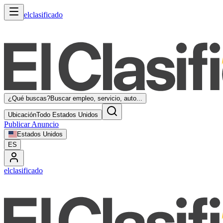
elclasificado
¿Qué buscas?
Buscar empleo, servicio, auto...
Ubicación
Todo Estados Unidos
Publicar Anuncio
Estados Unidos
ES
elclasificado