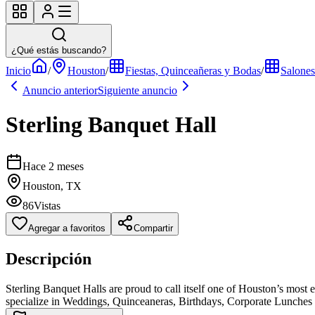
¿Qué estás buscando?
Inicio
/
Houston
/
Fiestas, Quinceañeras y Bodas
/
Salones
Anuncio anterior
Siguiente anuncio
Sterling Banquet Hall
Hace 2 meses
Houston, TX
86
Vistas
Agregar a favoritos
Compartir
Descripción
Sterling Banquet Halls are proud to call itself one of Houston’s most
specialize in Weddings, Quinceaneras, Birthdays, Corporate Lunches a