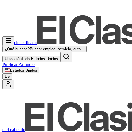
elclasificado
¿Qué buscas?
Buscar empleo, servicio, auto...
Ubicación
Todo Estados Unidos
Publicar Anuncio
Estados Unidos
ES
elclasificado