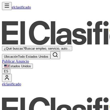
elclasificado
¿Qué buscas?
Buscar empleo, servicio, auto...
Ubicación
Todo Estados Unidos
Publicar Anuncio
Estados Unidos
ES
elclasificado