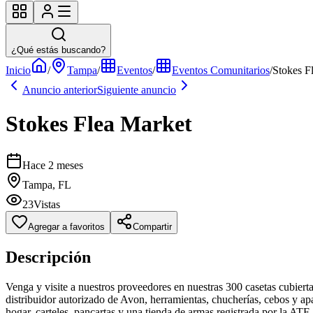
¿Qué estás buscando?
Inicio
/
Tampa
/
Eventos
/
Eventos Comunitarios
/
Stokes F
Anuncio anterior
Siguiente anuncio
Stokes Flea Market
Hace 2 meses
Tampa, FL
23
Vistas
Agregar a favoritos
Compartir
Descripción
Venga y visite a nuestros proveedores en nuestras 300 casetas cubiert
distribuidor autorizado de Avon, herramientas, chucherías, cebos y apar
hogar, carteles, pancartas y una tienda de armas registrada por la A