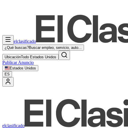
elclasificado
¿Qué buscas?
Buscar empleo, servicio, auto...
Ubicación
Todo Estados Unidos
Publicar Anuncio
Estados Unidos
ES
elclasificado