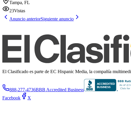
Tampa, FL
23
Vistas
Anuncio anterior
Siguiente anuncio
El Clasificado es parte de EC Hispanic Media, la compañía multimedia 
888-277-4736
BBB Accredited Business
Facebook
X