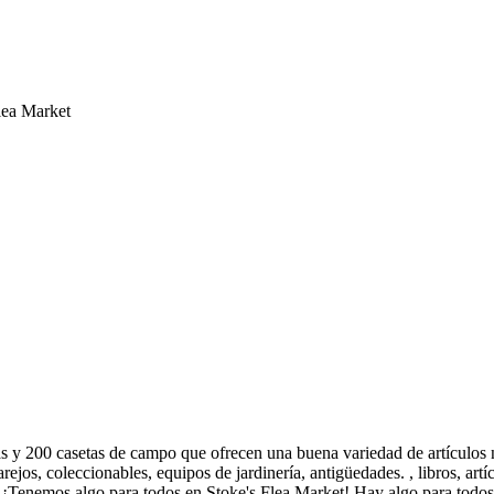
lea Market
as y 200 casetas de campo que ofrecen una buena variedad de artículos n
ejos, coleccionables, equipos de jardinería, antigüedades. , libros, artíc
TF. ¡Tenemos algo para todos en Stoke's Flea Market! Hay algo para todo