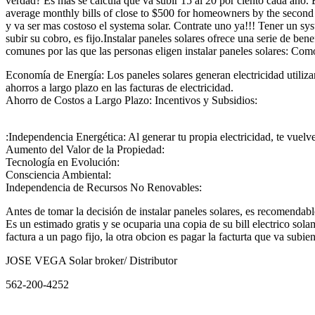
verdad? Es mas se calcula que va subir 15 al 20 por ciento cada ano
average monthly bills of close to $500 for homeowners by the second h
y va ser mas costoso el systema solar. Contrate uno ya!!! Tener un sy
subir su cobro, es fijo.Instalar paneles solares ofrece una serie de be
comunes por las que las personas eligen instalar paneles solares: Com
Economía de Energía: Los paneles solares generan electricidad utilizan
ahorros a largo plazo en las facturas de electricidad.
Ahorro de Costos a Largo Plazo: Incentivos y Subsidios:
:Independencia Energética: Al generar tu propia electricidad, te vuelv
Aumento del Valor de la Propiedad:
Tecnología en Evolución:
Consciencia Ambiental:
Independencia de Recursos No Renovables:
Antes de tomar la decisión de instalar paneles solares, es recomendable 
Es un estimado gratis y se ocuparia una copia de su bill electrico sol
factura a un pago fijo, la otra obcion es pagar la facturta que va subi
JOSE VEGA Solar broker/ Distributor
562-200-4252