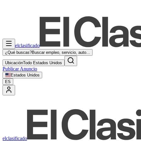
elclasificado
¿Qué buscas?
Buscar empleo, servicio, auto...
Ubicación
Todo Estados Unidos
Publicar Anuncio
Estados Unidos
ES
elclasificado