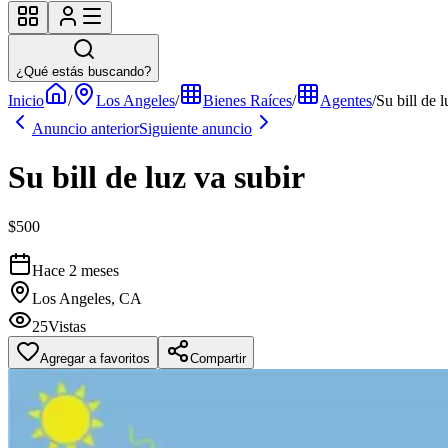
¿Qué estás buscando?
Inicio
/
Los Angeles
/
Bienes Raíces
/
Agentes
/
Su bill de l
Anuncio anterior
Siguiente anuncio
Su bill de luz va subir
$500
Hace 2 meses
Los Angeles, CA
25
Vistas
Agregar a favoritos
Compartir