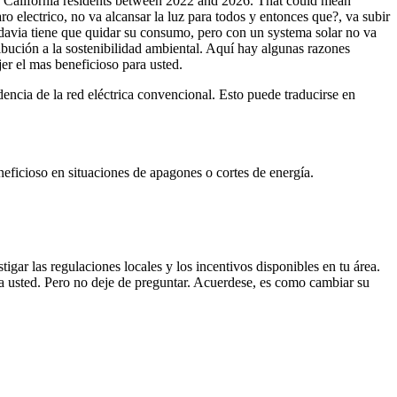
e California residents between 2022 and 2026. That could mean
 electrico, no va alcansar la luz para todos y entonces que?, va subir
Todavia tiene que quidar su consumo, pero con un systema solar no va
tribución a la sostenibilidad ambiental. Aquí hay algunas razones
er el mas beneficioso para usted.
dencia de la red eléctrica convencional. Esto puede traducirse en
neficioso en situaciones de apagones o cortes de energía.
tigar las regulaciones locales y los incentivos disponibles en tu área.
ara usted. Pero no deje de preguntar. Acuerdese, es como cambiar su