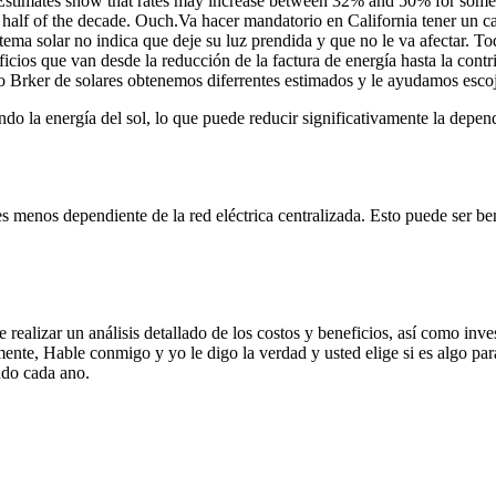
. Estimates show that rates may increase between 32% and 50% for som
alf of the decade. Ouch.Va hacer mandatorio en California tener un caro
stema solar no indica que deje su luz prendida y que no le va afectar. 
neficios que van desde la reducción de la factura de energía hasta la con
o Brker de solares obtenemos diferrentes estimados y le ayudamos escoj
do la energía del sol, lo que puede reducir significativamente la depen
es menos dependiente de la red eléctrica centralizada. Esto puede ser be
realizar un análisis detallado de los costos y beneficios, así como inves
amente, Hable conmigo y yo le digo la verdad y usted elige si es algo p
endo cada ano.