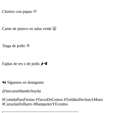
Chorizo con papas 🥔
Carne de puerco en salsa verde 🐷
Tinga de pollo 🍅
Fajitas de res o de pollo 🌶️🥩
📲 Síguenos en Instagram:
@lascazuelitasdechuyita
#ComidaParaFiestas #TacosDeGuisos #TortillasHechasAMano
#CazuelasDeBarro #BanquetesYEventos