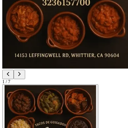
1
/
7