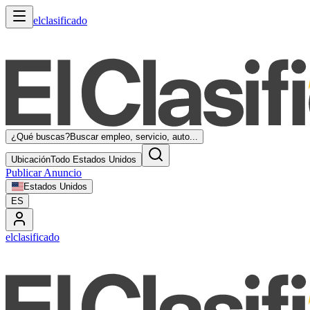
elclasificado
¿Qué buscas?
Buscar empleo, servicio, auto...
Ubicación
Todo Estados Unidos
Publicar Anuncio
Estados Unidos
ES
elclasificado