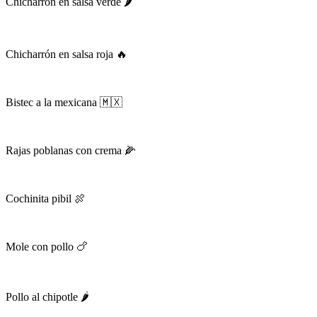
Chicharrón en salsa verde 🌶️
Chicharrón en salsa roja 🔥
Bistec a la mexicana 🇲🇽
Rajas poblanas con crema 🌽
Cochinita pibil 🍖
Mole con pollo 🍗
Pollo al chipotle 🌶️