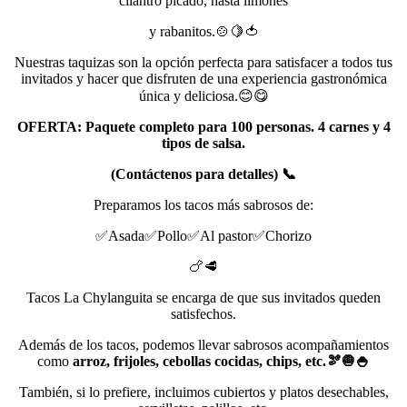
cilantro picado, hasta limones
y rabanitos.🍲🍋🍅
Nuestras taquizas son la opción perfecta para satisfacer a todos tus
invitados y hacer que disfruten de una experiencia gastronómica
única y deliciosa.😊😋
OFERTA: Paquete completo para 100 personas. 4 carnes y 4
tipos de salsa.
(Contáctenos para detalles) 📞
Preparamos los tacos más sabrosos de:
✅Asada✅Pollo✅Al pastor✅Chorizo
🍗🥩
Tacos La Chylanguita se encarga de que sus invitados queden
satisfechos.
Además de los tacos, podemos llevar sabrosos acompañamientos
como
arroz, frijoles, cebollas cocidas, chips, etc.🫘🧅🍚
También, si lo prefiere, incluimos cubiertos y platos desechables,