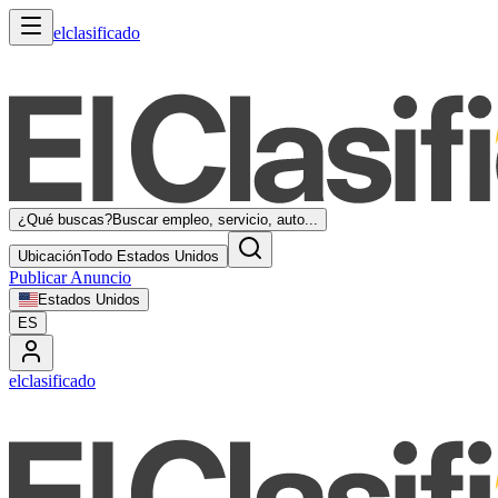
elclasificado
¿Qué buscas?
Buscar empleo, servicio, auto...
Ubicación
Todo Estados Unidos
Publicar Anuncio
Estados Unidos
ES
elclasificado