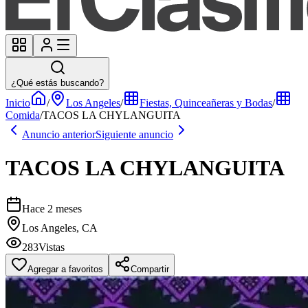
¿Qué estás buscando?
Inicio
/
Los Angeles
/
Fiestas, Quinceañeras y Bodas
/
Comida
/
TACOS LA CHYLANGUITA
Anuncio anterior
Siguiente anuncio
TACOS LA CHYLANGUITA
Hace 2 meses
Los Angeles, CA
283
Vistas
Agregar a favoritos
Compartir