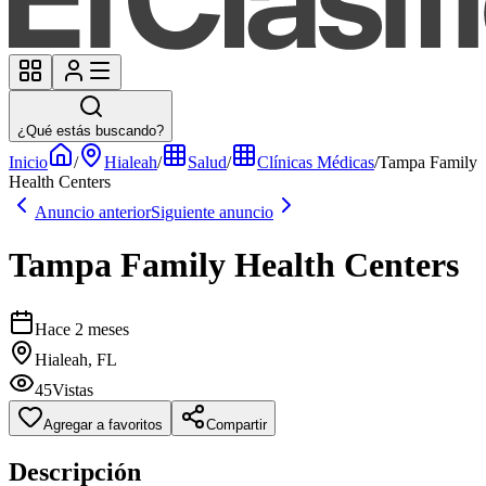
¿Qué estás buscando?
Inicio
/
Hialeah
/
Salud
/
Clínicas Médicas
/
Tampa Family
Health Centers
Anuncio anterior
Siguiente anuncio
Tampa Family Health Centers
Hace 2 meses
Hialeah, FL
45
Vistas
Agregar a favoritos
Compartir
Descripción