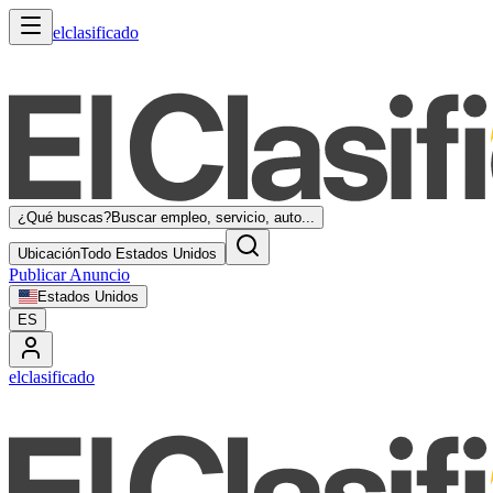
elclasificado
¿Qué buscas?
Buscar empleo, servicio, auto...
Ubicación
Todo Estados Unidos
Publicar Anuncio
Estados Unidos
ES
elclasificado