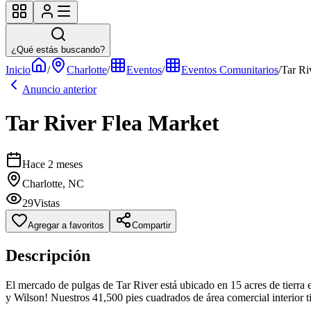
¿Qué estás buscando?
Inicio
/
Charlotte
/
Eventos
/
Eventos Comunitarios
/
Tar Ri
Anuncio anterior
Tar River Flea Market
Hace 2 meses
Charlotte, NC
29
Vistas
Agregar a favoritos
Compartir
Descripción
El mercado de pulgas de Tar River está ubicado en 15 acres de tierra
y Wilson! Nuestros 41,500 pies cuadrados de área comercial interior