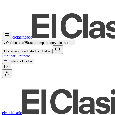
elclasificado
¿Qué buscas?
Buscar empleo, servicio, auto...
Ubicación
Todo Estados Unidos
Publicar Anuncio
Estados Unidos
ES
elclasificado