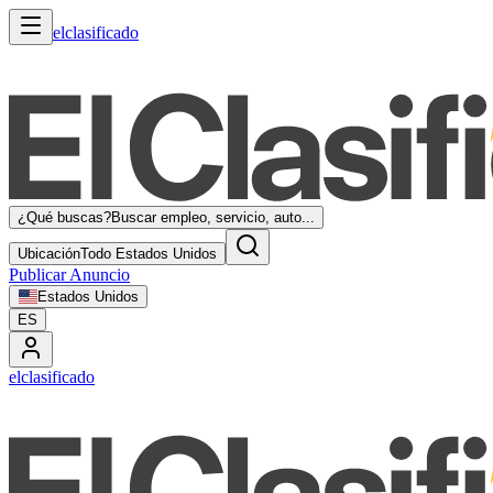
elclasificado
¿Qué buscas?
Buscar empleo, servicio, auto...
Ubicación
Todo Estados Unidos
Publicar Anuncio
Estados Unidos
ES
elclasificado