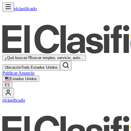
elclasificado
¿Qué buscas?
Buscar empleo, servicio, auto...
Ubicación
Todo Estados Unidos
Publicar Anuncio
Estados Unidos
ES
elclasificado