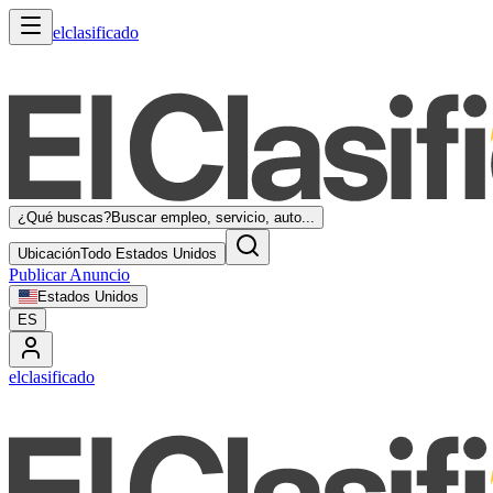
elclasificado
¿Qué buscas?
Buscar empleo, servicio, auto...
Ubicación
Todo Estados Unidos
Publicar Anuncio
Estados Unidos
ES
elclasificado