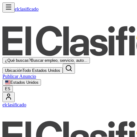
elclasificado
¿Qué buscas?
Buscar empleo, servicio, auto...
Ubicación
Todo Estados Unidos
Publicar Anuncio
Estados Unidos
ES
elclasificado