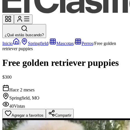
¿Qué estás buscando?
Inicio
/
Springfield
/
Mascotas
/
Perros
/
Free golden
retriever puppies
Free golden retriever puppies
$300
Hace 2 meses
Springfield, MO
40
Vistas
Agregar a favoritos
Compartir