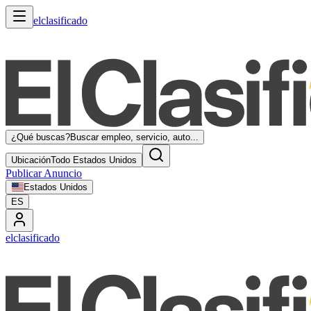
elclasificado
¿Qué buscas?
Buscar empleo, servicio, auto...
Ubicación
Todo Estados Unidos
Publicar Anuncio
Estados Unidos
ES
elclasificado