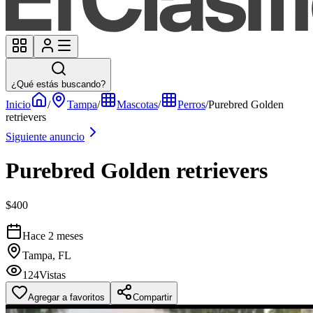
¿Qué estás buscando?
Inicio
/
Tampa
/
Mascotas
/
Perros
/
Purebred Golden
retrievers
Siguiente anuncio
Purebred Golden retrievers
$400
Hace 2 meses
Tampa, FL
124
Vistas
Agregar a favoritos
Compartir