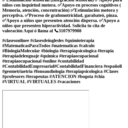
niños con inquietud motora. ✅Apoyo en procesos cognitivos (
Memoria, atención, concentración) ✅Estimulación motora y
perceptiva. ✅Proceso de grafomotricidad, garabateó, pinza.
✅Apoyo a niños que presenten atención dispersa. ✅Apoyo a
niños que presenten hiperactividad. Solicita tu cita de
valoración Aquí ó llama al 📞3107979908
#clasesonlinee #clasesdeinglesles #quimioterapia
#MatematicasParaTodos #matematicas #calculo
#BiologiaMolecular #biologia #terapiapsicologica #terapia
#terapiadelenguaje #quimica #terapiaocupacional
#terapiaocupacional #online #contabilidad
#ContabilidadEmpresarial#ContabilidadFinanciera #españoll
#geometriaetria #fonoaudiologia #terapiapsicologica #Clases
#profesores #terapeutas #ATENCION #bogota #chia
#VIRTUAL #VIRTUALES #vacaciones