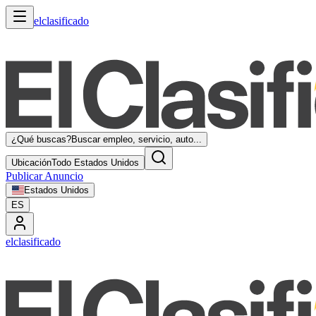
elclasificado
¿Qué buscas?
Buscar empleo, servicio, auto...
Ubicación
Todo Estados Unidos
Publicar Anuncio
Estados Unidos
ES
elclasificado