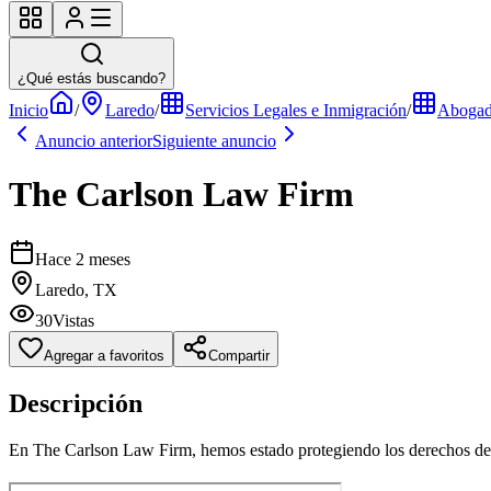
¿Qué estás buscando?
Inicio
/
Laredo
/
Servicios Legales e Inmigración
/
Abogad
Anuncio anterior
Siguiente anuncio
The Carlson Law Firm
Hace 2 meses
Laredo, TX
30
Vistas
Agregar a favoritos
Compartir
Descripción
En The Carlson Law Firm, hemos estado protegiendo los derechos de l