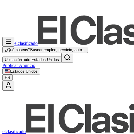
elclasificado
¿Qué buscas?
Buscar empleo, servicio, auto...
Ubicación
Todo Estados Unidos
Publicar Anuncio
Estados Unidos
ES
elclasificado