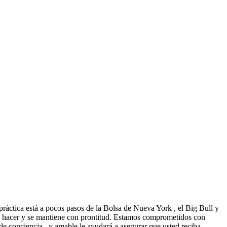
práctica está a pocos pasos de la Bolsa de Nueva York , el Big Bull y
l de hacer y se mantiene con prontitud. Estamos comprometidos con
 de conciencia , y amable le ayudará a asegurar que usted reciba