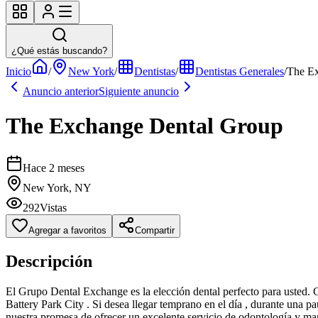
¿Qué estás buscando?
Inicio
/
New York
/
Dentistas
/
Dentistas Generales
/
The Ex
Anuncio anterior
Siguiente anuncio
The Exchange Dental Group
Hace 2 meses
New York, NY
292
Vistas
Agregar a favoritos
Compartir
Descripción
El Grupo Dental Exchange es la elección dental perfecto para usted. Co
Battery Park City . Si desea llegar temprano en el día , durante una p
nuestra promesa de ofrecer un excelente servicio de odontología y mara