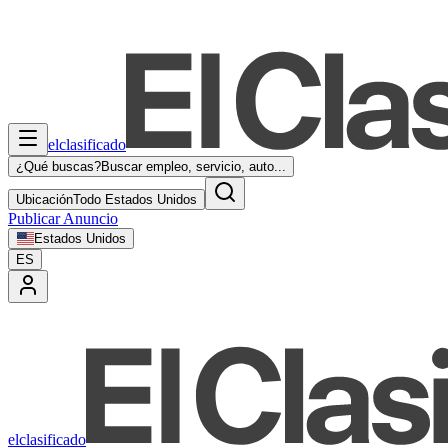
elclasificado
¿Qué buscas?
Buscar empleo, servicio, auto...
Ubicación
Todo Estados Unidos
Publicar Anuncio
Estados Unidos
ES
elclasificado