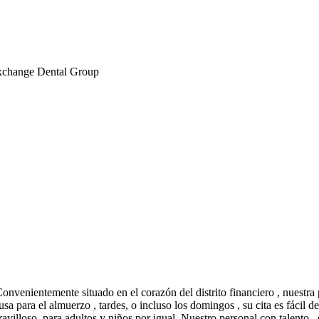
change Dental Group
nvenientemente situado en el corazón del distrito financiero , nuestra 
ausa para el almuerzo , tardes, o incluso los domingos , su cita es fáci
villoso, para adultos y niños por igual. Nuestro personal con talento ,