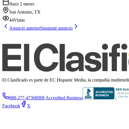
Hace 2 meses
San Antonio, TX
44
Vistas
Anuncio anterior
Siguiente anuncio
El Clasificado es parte de EC Hispanic Media, la compañía multimedia 
888-277-4736
BBB Accredited Business
Facebook
X