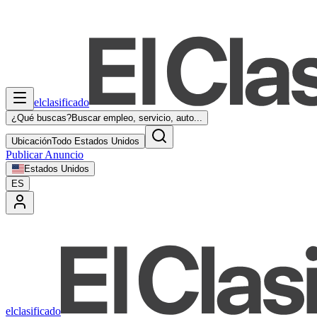
elclasificado
¿Qué buscas?
Buscar empleo, servicio, auto...
Ubicación
Todo Estados Unidos
Publicar Anuncio
Estados Unidos
ES
elclasificado