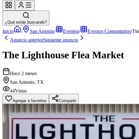
¿Qué estás buscando?
Inicio
/
San Antonio
/
Eventos
/
Eventos Comunitarios
/
The
Anuncio anterior
Siguiente anuncio
The Lighthouse Flea Market
Hace 2 meses
San Antonio, TX
44
Vistas
Agregar a favoritos
Compartir