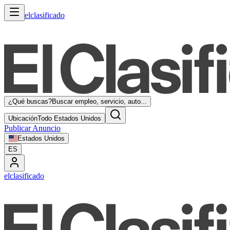
elclasificado
¿Qué buscas?
Buscar empleo, servicio, auto...
Ubicación
Todo Estados Unidos
Publicar Anuncio
Estados Unidos
ES
elclasificado