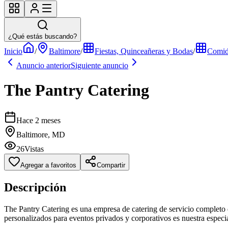
¿Qué estás buscando?
Inicio
/
Baltimore
/
Fiestas, Quinceañeras y Bodas
/
Comi
Anuncio anterior
Siguiente anuncio
The Pantry Catering
Hace 2 meses
Baltimore, MD
26
Vistas
Agregar a favoritos
Compartir
Descripción
The Pantry Catering es una empresa de catering de servicio completo 
personalizados para eventos privados y corporativos es nuestra especi