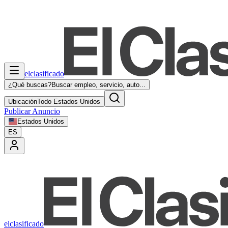
elclasificado
¿Qué buscas?
Buscar empleo, servicio, auto...
Ubicación
Todo Estados Unidos
Publicar Anuncio
Estados Unidos
ES
elclasificado