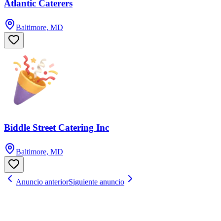
Atlantic Caterers
Baltimore, MD
Biddle Street Catering Inc
Baltimore, MD
Anuncio anterior
Siguiente anuncio