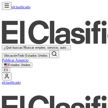
elclasificado
¿Qué buscas?
Buscar empleo, servicio, auto...
Ubicación
Todo Estados Unidos
Publicar Anuncio
Estados Unidos
ES
elclasificado