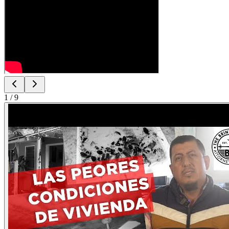
1
/
9