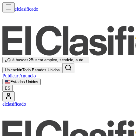
elclasificado
¿Qué buscas?
Buscar empleo, servicio, auto...
Ubicación
Todo Estados Unidos
Publicar Anuncio
Estados Unidos
ES
elclasificado