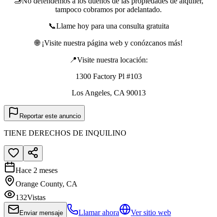
🫸No defendemos a los dueños de las propiedades de alquiler,
tampoco cobramos por adelantado.
📞Llame hoy para una consulta gratuita
🌐 ¡Visite nuestra página web y conózcanos más!
📍Visite nuestra locación:
1300 Factory Pl #103
Los Angeles, CA 90013
Reportar este anuncio
TIENE DERECHOS DE INQUILINO
Hace 2 meses
Orange County, CA
132
Vistas
Llamar ahora
Ver sitio web
Enviar mensaje