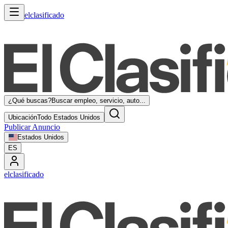
elclasificado
¿Qué buscas?
Buscar empleo, servicio, auto...
Ubicación
Todo Estados Unidos
Publicar Anuncio
Estados Unidos
ES
elclasificado