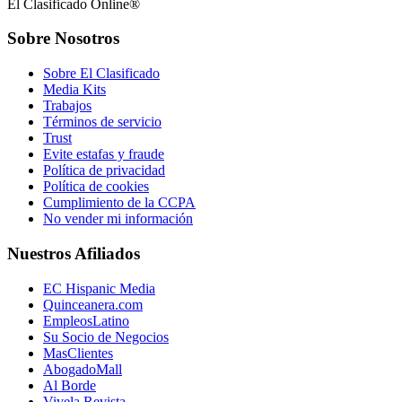
El Clasificado Online®
Sobre Nosotros
Sobre El Clasificado
Media Kits
Trabajos
Términos de servicio
Trust
Evite estafas y fraude
Política de privacidad
Política de cookies
Cumplimiento de la CCPA
No vender mi información
Nuestros Afiliados
EC Hispanic Media
Quinceanera.com
EmpleosLatino
Su Socio de Negocios
MasClientes
AbogadoMall
Al Borde
Vivela Revista