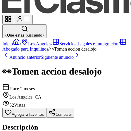
¿Qué estás buscando?
Inicio
/
Los Angeles
/
Servicios Legales e Inmigración
/
Abogado para Inquilinos
/
👀Tomen accion desalojo
Anuncio anterior
Siguiente anuncio
👀Tomen accion desalojo
Hace 2 meses
Los Angeles, CA
52
Vistas
Agregar a favoritos
Compartir
Descripción