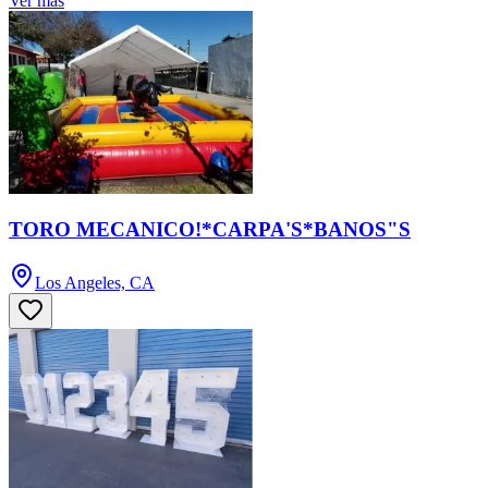
Ver más
TORO MECANICO!*CARPA'S*BANOS"S
Los Angeles, CA