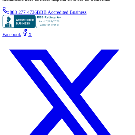
888-277-4736
BBB Accredited Business
Facebook
X