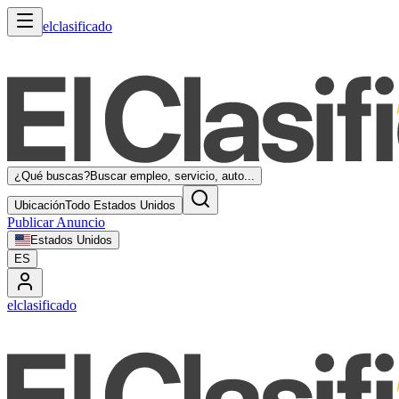
elclasificado
¿Qué buscas?
Buscar empleo, servicio, auto...
Ubicación
Todo Estados Unidos
Publicar Anuncio
Estados Unidos
ES
elclasificado