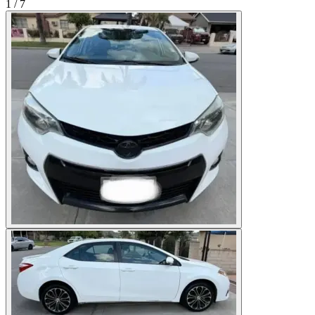
1
/
7