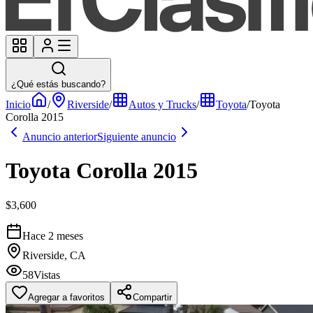
¿Qué estás buscando?
Inicio
/
Riverside
/
Autos y Trucks
/
Toyota
/
Toyota
Corolla 2015
Anuncio anterior
Siguiente anuncio
Toyota Corolla 2015
$3,600
Hace 2 meses
Riverside, CA
58
Vistas
Agregar a favoritos
Compartir