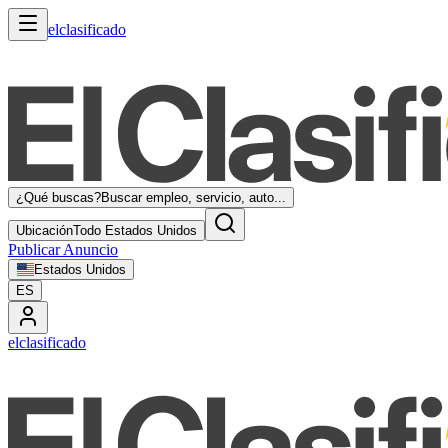
elclasificado
¿Qué buscas?
Buscar empleo, servicio, auto...
Ubicación
Todo Estados Unidos
Publicar Anuncio
Estados Unidos
ES
elclasificado