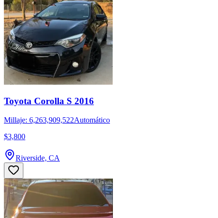
Toyota Corolla S 2016
Millaje: 6,263,909,522
Automático
$3,800
Riverside, CA