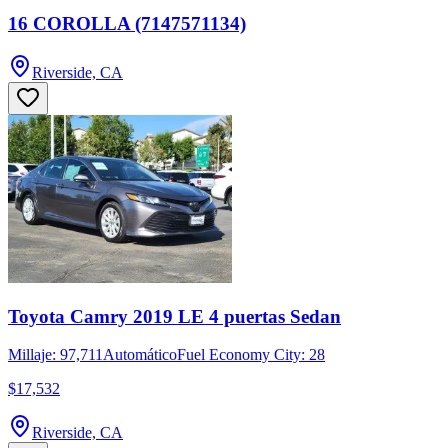
16 COROLLA (7147571134)
Riverside, CA
Toyota Camry 2019 LE 4 puertas Sedan
Millaje: 97,711
Automático
Fuel Economy City: 28
$17,532
Riverside, CA