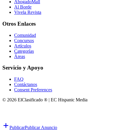
AbogadoMall
Al Borde
Vivela Revista
Otros Enlaces
Comunidad
Concursos
Artículos
Categorías
Áreas
Servicio y Apoyo
FAQ
Contáctanos
Consent Preferences
© 2026 ElClasificado ® | EC Hispanic Media
Publicar
Publicar Anuncio