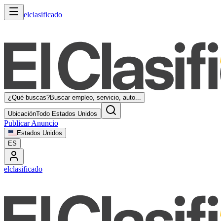
elclasificado
¿Qué buscas?
Buscar empleo, servicio, auto...
Ubicación
Todo Estados Unidos
Publicar Anuncio
Estados Unidos
ES
elclasificado