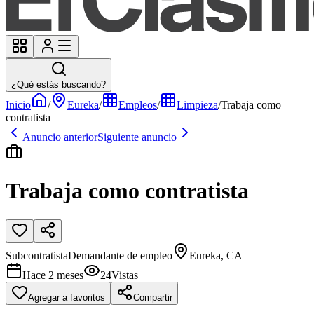
¿Qué estás buscando?
Inicio
/
Eureka
/
Empleos
/
Limpieza
/
Trabaja como
contratista
Anuncio anterior
Siguiente anuncio
Trabaja como contratista
Subcontratista
Demandante de empleo
Eureka, CA
Hace 2 meses
24
Vistas
Agregar a favoritos
Compartir