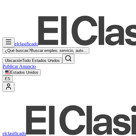
elclasificado
¿Qué buscas?
Buscar empleo, servicio, auto...
Ubicación
Todo Estados Unidos
Publicar Anuncio
Estados Unidos
ES
elclasificado