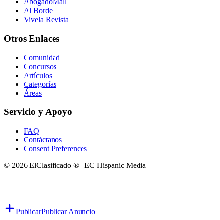
AbogadoMall
Al Borde
Vivela Revista
Otros Enlaces
Comunidad
Concursos
Artículos
Categorías
Áreas
Servicio y Apoyo
FAQ
Contáctanos
Consent Preferences
© 2026 ElClasificado ® | EC Hispanic Media
Publicar
Publicar Anuncio