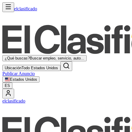
elclasificado
¿Qué buscas?
Buscar empleo, servicio, auto...
Ubicación
Todo Estados Unidos
Publicar Anuncio
Estados Unidos
ES
elclasificado