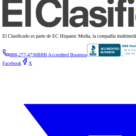
El Clasificado es parte de EC Hispanic Media, la compañía multimedia 
888-277-4736
BBB Accredited Business
Facebook
X