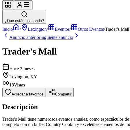
¿Qué estás buscando?
Inicio
/
Lexington
/
Eventos
/
Otros Eventos
/
Trader's Mall
Anuncio anterior
Siguiente anuncio
Trader's Mall
Hace 2 meses
Lexington, KY
18
Vistas
Agregar a favoritos
Compartir
Descripción
Trader's Mall tiene numerosos eventos anuales, como espectáculos de 
completo con un buffet Country Cookin y excelentes elementos de me