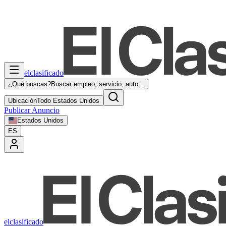
elclasificado
¿Qué buscas?
Buscar empleo, servicio, auto...
Ubicación
Todo Estados Unidos
Publicar Anuncio
Estados Unidos
ES
elclasificado