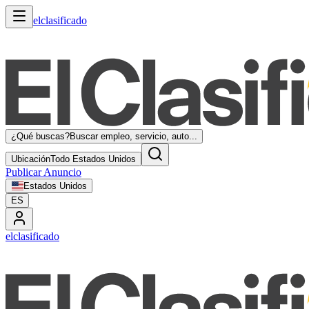
elclasificado
¿Qué buscas?
Buscar empleo, servicio, auto...
Ubicación
Todo Estados Unidos
Publicar Anuncio
Estados Unidos
ES
elclasificado