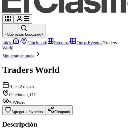
¿Qué estás buscando?
Inicio
/
Cincinnati
/
Eventos
/
Otros Eventos
/
Traders
World
Siguiente anuncio
Traders World
Hace 2 meses
Cincinnati, OH
39
Vistas
Agregar a favoritos
Compartir
Descripción