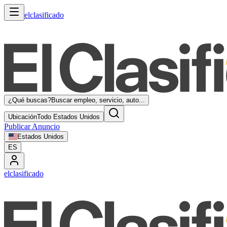
elclasificado
¿Qué buscas?
Buscar empleo, servicio, auto...
Ubicación
Todo Estados Unidos
Publicar Anuncio
Estados Unidos
ES
elclasificado