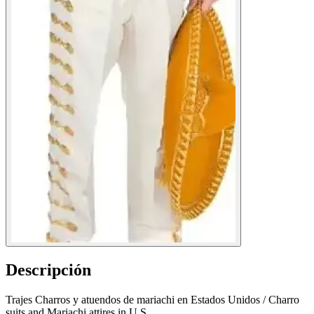
Descripción
Trajes Charros y atuendos de mariachi en Estados Unidos / Charro
suits and Mariachi attires in U.S