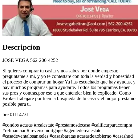
Descripción
JOSE VEGA 562-200-4252
Si quieres comprar tu casita y nos sabes por donde empesar,
preguntame a mi, y yo te contestare con toda la verdad y honestidad
el proceso de comprar un hogar.Ya has escuchado que hay ayudas, y
hay muchos programas para ayudarte. Todos los programas tienen
sus pros y contras,por eso a que entender bien lo explicado. Como
Broker trabajare por ti en la busqueda de tu casa y el mojor prestamo
posible para ti.
bre 01114731
#condos #casas #realestate #prestamosdecasa #calificarparacompra
#refinanciar # reversemortgage #agentederealestate
#casadeventalosangeles #casasbaratas #casasdegobierno #casashud