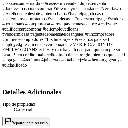
#casasensanbernardino #casasenriverside #duplexenventa
#dondeesmasbaratocomprar #downpaymentassistance #cerodown
#excellencerealestate #interesebajos #bajarelpagodecasa
#selfemployedprestamos #ventadecasas #reversemortgage #seniors
#homeloans #comprarcasa #downpaymentassistance #realestate
#calificarparacomprar #selfemployedloans
#vendermicasa #agentederealestatelosangeles #itincompradore
#primeroscompradores #firsttimebuyers Prestamos para self
employed,prestamos de cero enganche VERIFICACION DE
EMPLEO LOANS ect. Hay mucha variedad para que compre su
casa. Buen credito,mal credito, todo tiene arreglo mientras que usted
tenga ganas#raulluna #juliareynoso #abeltejeda #themortgageguys
#elclasificado
Detalles Adicionales
Tipo de propiedad
Comercial
Reportar este anuncio