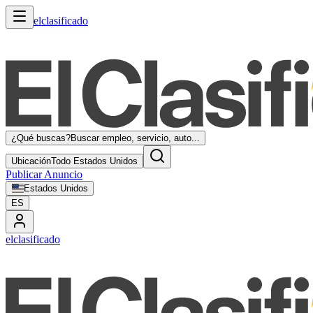
elclasificado
¿Qué buscas?
Buscar empleo, servicio, auto...
Ubicación
Todo Estados Unidos
Publicar Anuncio
Estados Unidos
ES
elclasificado