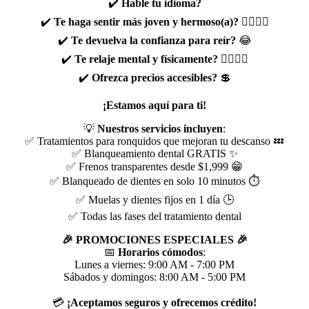
✔️
Hable tu idioma?
✔️
Te haga sentir más joven y hermoso(a)?
💁‍♂️💁‍♀️
✔️
Te devuelva la confianza para reír?
😂
✔️
Te relaje mental y físicamente?
🧘‍♂️🧘‍♀️
✔️
Ofrezca precios accesibles?
💲
¡Estamos aquí para ti!
💡
Nuestros servicios incluyen
:
✅ Tratamientos para ronquidos que mejoran tu descanso 💤
✅ Blanqueamiento dental GRATIS ✨
✅ Frenos transparentes desde $1,999 😁
✅ Blanqueado de dientes en solo 10 minutos ⏱️
✅ Muelas y dientes fijos en 1 día 🕒
✅ Todas las fases del tratamiento dental
🎉 PROMOCIONES ESPECIALES 🎉
📅
Horarios cómodos
:
Lunes a viernes: 9:00 AM - 7:00 PM
Sábados y domingos: 8:00 AM - 5:00 PM
💳
¡Aceptamos seguros y ofrecemos crédito!