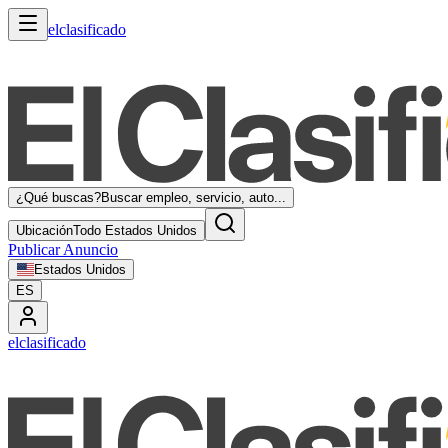
elclasificado
¿Qué buscas?
Buscar empleo, servicio, auto...
Ubicación
Todo Estados Unidos
Publicar Anuncio
Estados Unidos
ES
elclasificado