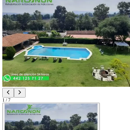
1
/
7