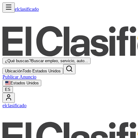
elclasificado
¿Qué buscas?
Buscar empleo, servicio, auto...
Ubicación
Todo Estados Unidos
Publicar Anuncio
Estados Unidos
ES
elclasificado