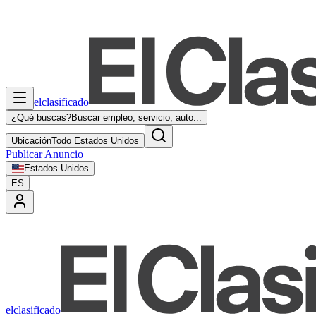
elclasificado
¿Qué buscas?
Buscar empleo, servicio, auto...
Ubicación
Todo Estados Unidos
Publicar Anuncio
Estados Unidos
ES
elclasificado