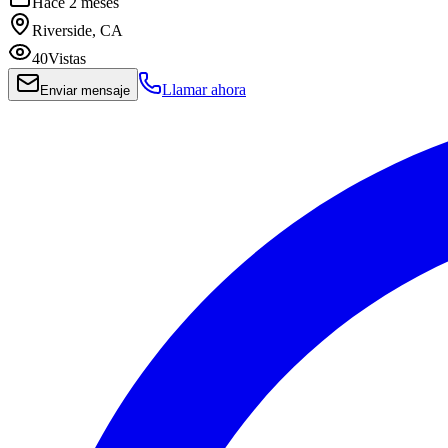
Hace 2 meses
Riverside, CA
40
Vistas
Llamar ahora
Enviar mensaje