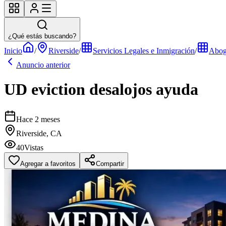
¿Qué estás buscando?
Inicio
/
Riverside
/
Servicios Legales e Inmigración
/
Abog
Anuncio anterior
UD eviction desalojos ayuda
Hace 2 meses
Riverside, CA
40
Vistas
Agregar a favoritos
Compartir