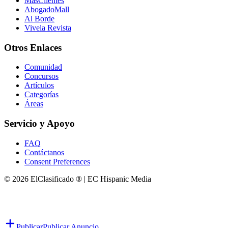
MasClientes
AbogadoMall
Al Borde
Vivela Revista
Otros Enlaces
Comunidad
Concursos
Artículos
Categorías
Áreas
Servicio y Apoyo
FAQ
Contáctanos
Consent Preferences
© 2026 ElClasificado ® | EC Hispanic Media
Publicar
Publicar Anuncio