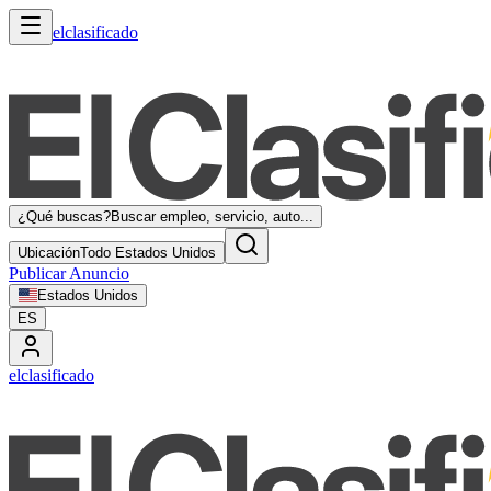
elclasificado
¿Qué buscas?
Buscar empleo, servicio, auto...
Ubicación
Todo Estados Unidos
Publicar Anuncio
Estados Unidos
ES
elclasificado