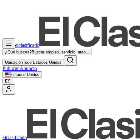
elclasificado
¿Qué buscas?
Buscar empleo, servicio, auto...
Ubicación
Todo Estados Unidos
Publicar Anuncio
Estados Unidos
ES
elclasificado