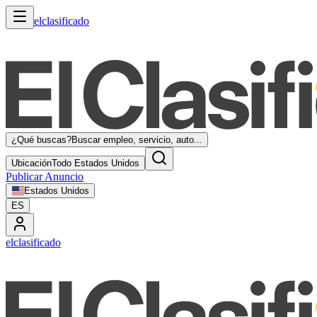
elclasificado
¿Qué buscas?
Buscar empleo, servicio, auto...
Ubicación
Todo Estados Unidos
Publicar Anuncio
Estados Unidos
ES
elclasificado