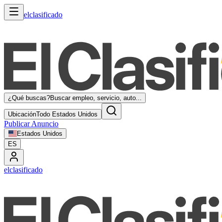
elclasificado
¿Qué buscas?
Buscar empleo, servicio, auto...
Ubicación
Todo Estados Unidos
Publicar Anuncio
Estados Unidos
ES
elclasificado