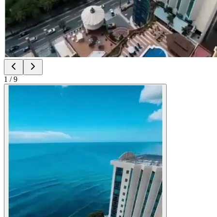
1
/
9