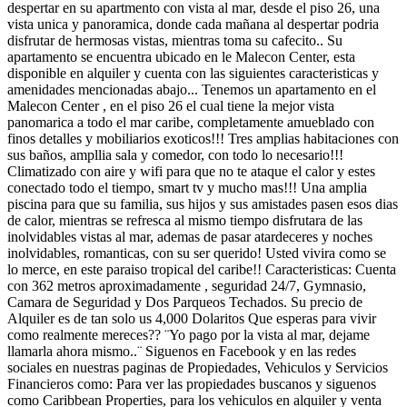
despertar en su apartmento con vista al mar, desde el piso 26, una
vista unica y panoramica, donde cada mañana al despertar podria
disfrutar de hermosas vistas, mientras toma su cafecito.. Su
apartamento se encuentra ubicado en le Malecon Center, esta
disponible en alquiler y cuenta con las siguientes caracteristicas y
amenidades mencionadas abajo... Tenemos un apartamento en el
Malecon Center , en el piso 26 el cual tiene la mejor vista
panomarica a todo el mar caribe, completamente amueblado con
finos detalles y mobiliarios exoticos!!! Tres amplias habitaciones con
sus baños, ampllia sala y comedor, con todo lo necesario!!!
Climatizado con aire y wifi para que no te ataque el calor y estes
conectado todo el tiempo, smart tv y mucho mas!!! Una amplia
piscina para que su familia, sus hijos y sus amistades pasen esos dias
de calor, mientras se refresca al mismo tiempo disfrutara de las
inolvidables vistas al mar, ademas de pasar atardeceres y noches
inolvidables, romanticas, con su ser querido! Usted vivira como se
lo merce, en este paraiso tropical del caribe!! Caracteristicas: Cuenta
con 362 metros aproximadamente , seguridad 24/7, Gymnasio,
Camara de Seguridad y Dos Parqueos Techados. Su precio de
Alquiler es de tan solo us 4,000 Dolaritos Que esperas para vivir
como realmente mereces?? ¨Yo pago por la vista al mar, dejame
llamarla ahora mismo..¨ Siguenos en Facebook y en las redes
sociales en nuestras paginas de Propiedades, Vehiculos y Servicios
Financieros como: Para ver las propiedades buscanos y siguenos
como Caribbean Properties, para los vehiculos en alquiler y venta