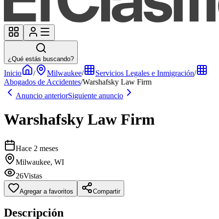
¿Qué estás buscando?
Inicio
/
Milwaukee
/
Servicios Legales e Inmigración
/
Abogados de Accidentes
/
Warshafsky Law Firm
Anuncio anterior
Siguiente anuncio
Warshafsky Law Firm
Hace 2 meses
Milwaukee, WI
26
Vistas
Agregar a favoritos
Compartir
Descripción