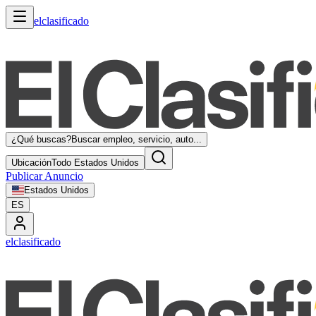
elclasificado
¿Qué buscas?
Buscar empleo, servicio, auto...
Ubicación
Todo Estados Unidos
Publicar Anuncio
Estados Unidos
ES
elclasificado