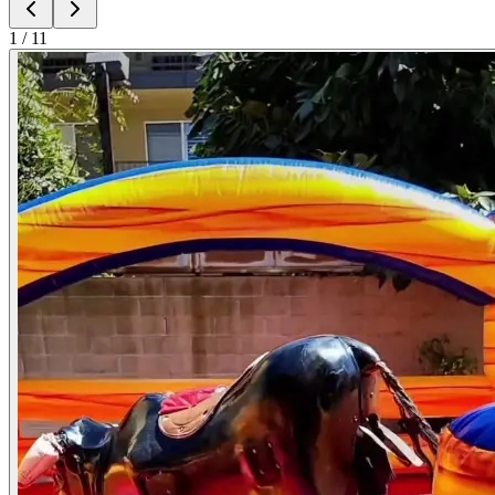
1
/
11