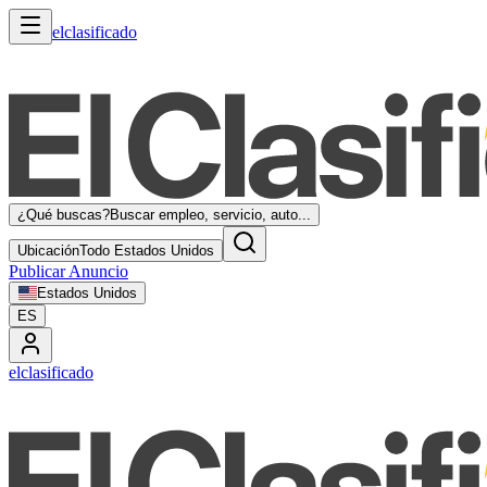
elclasificado
¿Qué buscas?
Buscar empleo, servicio, auto...
Ubicación
Todo Estados Unidos
Publicar Anuncio
Estados Unidos
ES
elclasificado