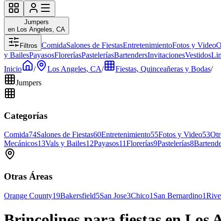
Jumpers
en Los Angeles, CA
Comida
Salones de Fiestas
Entretenimiento
Fotos y Video
O
Filtros
y Bailes
Payasos
Florerías
Pastelerías
Bartenders
Invitaciones
Vestidos
Li
Inicio
/
Los Angeles, CA
/
Fiestas, Quinceañeras y Bodas
/
Jumpers
Categorías
Comida
74
Salones de Fiestas
60
Entretenimiento
55
Fotos y Video
53
Otr
Mecánicos
13
Vals y Bailes
12
Payasos
11
Florerías
9
Pastelerías
8
Bartende
Otras Áreas
Orange County
19
Bakersfield
5
San Jose
3
Chico
1
San Bernardino
1
Rive
Brincolines para fiestas en Los 