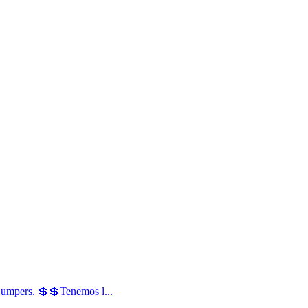
jumpers. 💲💲Tenemos l...