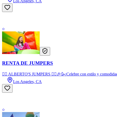
Los Angeles, CA
RENTA DE JUMPERS
🤸‍♂️ ALBERTO'S JUMPERS 🤸‍♂️🎉🥳¡Celebre con estilo y comodidad c
Los Angeles, CA