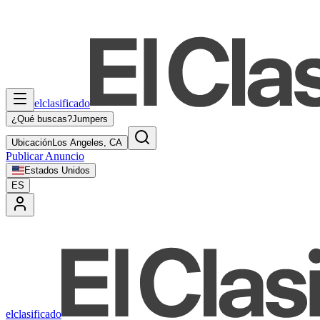
elclasificado
¿Qué buscas?
Jumpers
Ubicación
Los Angeles, CA
Publicar Anuncio
Estados Unidos
ES
elclasificado