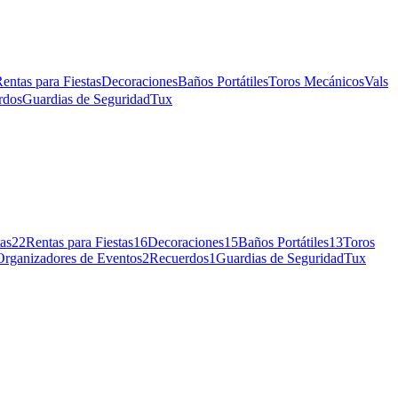
entas para Fiestas
Decoraciones
Baños Portátiles
Toros Mecánicos
Vals
rdos
Guardias de Seguridad
Tux
tas
22
Rentas para Fiestas
16
Decoraciones
15
Baños Portátiles
13
Toros
Organizadores de Eventos
2
Recuerdos
1
Guardias de Seguridad
Tux