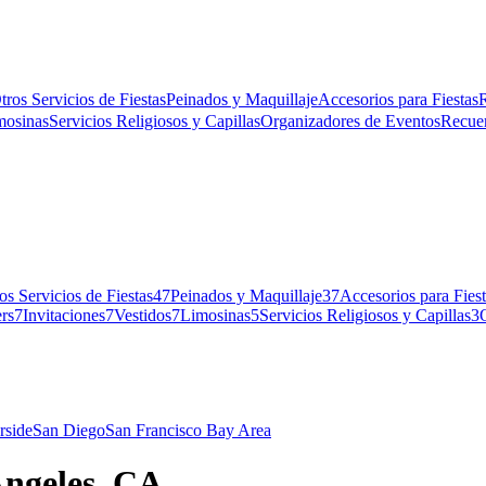
tros Servicios de Fiestas
Peinados y Maquillaje
Accesorios para Fiestas
R
mosinas
Servicios Religiosos y Capillas
Organizadores de Eventos
Recue
os Servicios de Fiestas
47
Peinados y Maquillaje
37
Accesorios para Fies
rs
7
Invitaciones
7
Vestidos
7
Limosinas
5
Servicios Religiosos y Capillas
3
rside
San Diego
San Francisco Bay Area
Angeles, CA